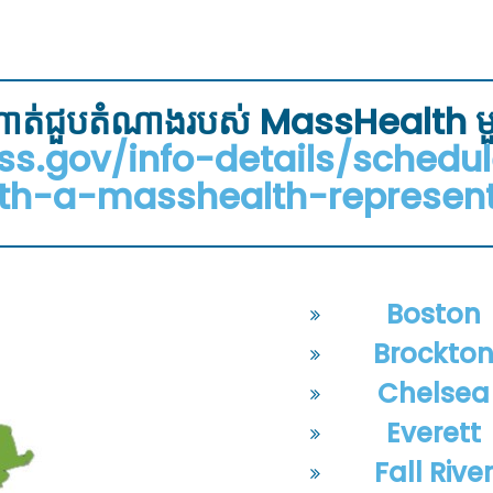
ការណាត់ជួបតំណាងរបស់ MassHealth ម
s.gov/info-details/sched
th-a-masshealth-represent
Boston
Brockto
Chelsea
Everett
Fall Rive