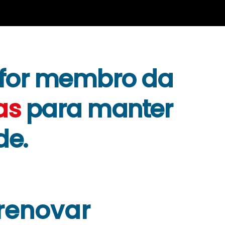
 for membro da
as
para manter
de
.
 renovar