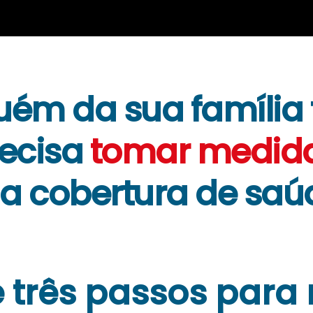
guém da sua família
recisa
tomar medid
ua
cobertura de saú
 três passos para