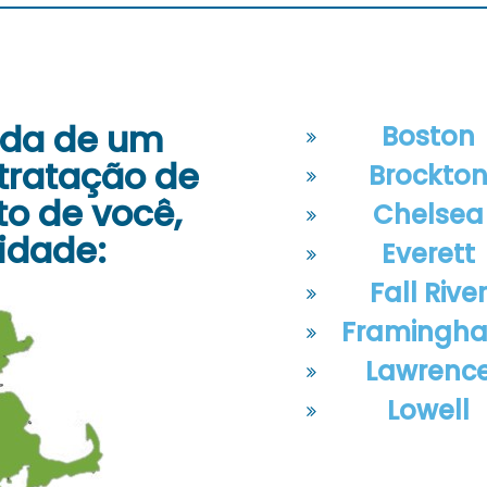
uda de um
Boston
tratação de
Brockto
to de
você,
Chelsea
cidade:
Everett
Fall Rive
Framingh
Lawrenc
Lowell