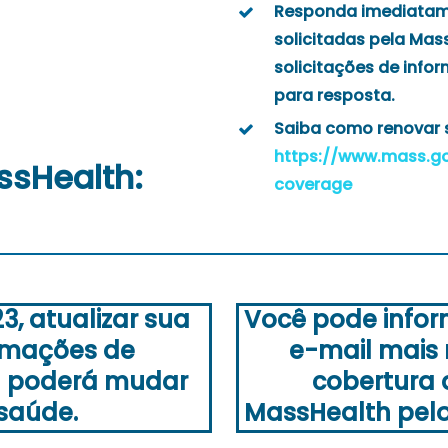
Responda imediatam
solicitadas pela Mas
solicitações de info
para resposta.
Saiba como renovar s
https://www.mass.g
ssHealth:
coverage
23, atualizar sua
Você pode infor
rmações de
e-mail mais
da) poderá mudar
cobertura 
saúde.
MassHealth pelo 