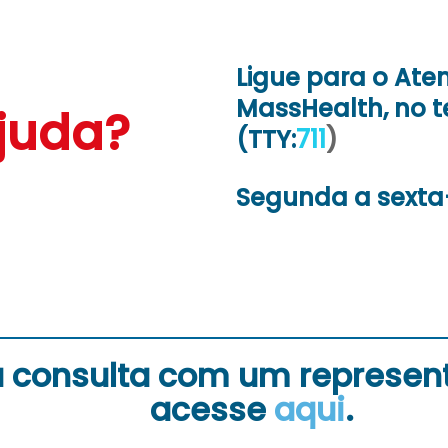
Ligue para o Ate
MassHealth, no t
ajuda?
(TTY:
711
)
Segunda a sexta-f
 consulta com um represent
acesse
aqui
.