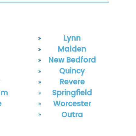
Lynn
n
Malden
New Bedford
Quincy
r
Revere
am
Springfield
e
Worcester
Outra