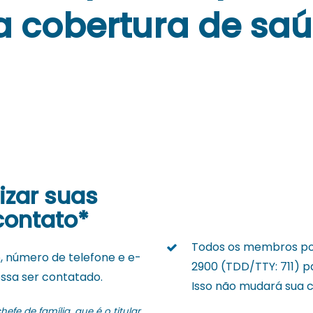
a cobertura de saú
lizar suas
contato*
Todos os membros pod
, número de telefone e e-
2900 (TDD/TTY: 711) p
ssa ser contatado.
Isso não mudará sua 
efe de família, que é o titular