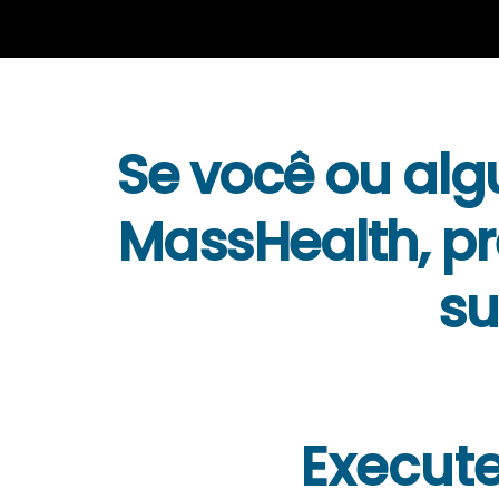
Se você ou al
MassHealth, p
s
Execute